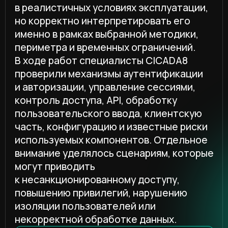
к несанкционированному доступу,
повышению привилегий, нарушению
изоляции пользователей или
некорректной обработке данных.
Проверка zVirt 5.0 продолжает
долгосрочное сотрудничество
Orion soft и CICADA8, о котором
компании объявили в марте 2026
года. В рамках этого
взаимодействия CICADA8 проводит
регулярный анализ защищенности
продуктов Orion soft по мере выхода
релизов и в формате повторных
проверок, чтобы оценивать
динамику изменений и подтверждать
качество устранения замечаний.
«Защищенность zVirt обеспечивается
за счет современных практик