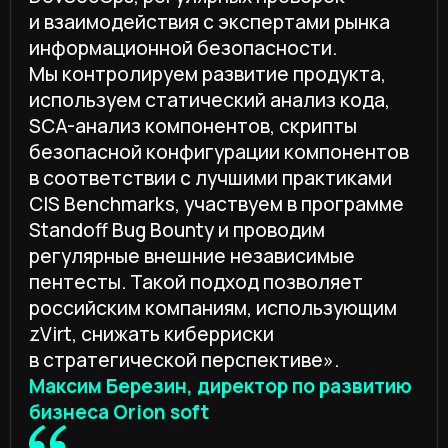
анализе защищенности команда
постепенно накапливает контекст
продукта, видит изменения от версии
к версии и может точнее проверять
не только отдельные классы
уязвимостей, но и устойчивость
архитектурных и процессных решений.
По итогам текущего grey box-
тестирования в согласованном
периметре уязвимости в новой
функциональности zVirt 5.0
и дополнительных сценариях проверки
не были подтверждены. Это сильный
результат, но корректно рассматривать
его именно в рамках методики: хорошая
безопасность держится на повторяемом
процессе, внешней проверке, ретесте
и готовности быстро дорабатывать
продукт по результатам анализа».
Алексей Хайдин, руководитель отдела