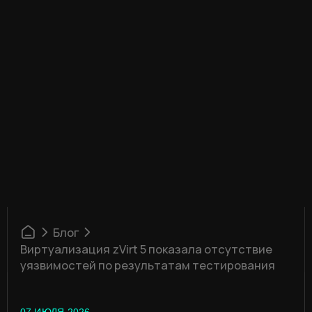
Блог
Виртуализация zVirt 5 показала отсутствие
уязвимостей по результатам тестирования
07 ИЮЛЯ 2026
ВИРТУАЛИЗАЦИЯ ZVIRT 5
ПОКАЗАЛА ОТСУТСТВИЕ
УЯЗВИМОСТЕЙ ПО РЕЗУЛЬТАТАМ
ОЧЕРЕДНОГО ЭТАПА GREY-BOX
ТЕСТИРОВАНИЯ
Orion soft, разработчик