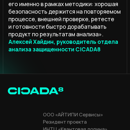
CICADA8 Offensive
CICADA8 DFIR
CICADA8 Сompromise Assessment
CICADA8 AI-Pentest
КОМПАНИЯ
Блог
Деятельность
Контакты
ПАРТНЕРАМ