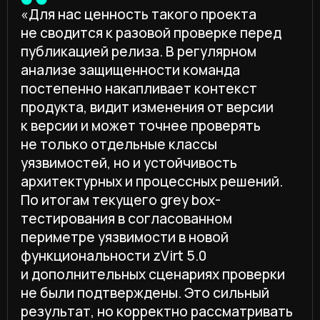
анализа защищенности CICADA8
ООО «АЙТИПИ Сервисы»
Резидент проекта
ИНТЦ «Квантовая долина»
ПРОДУКТЫ
CICADA8 ETM
CICADA8 Dependency Firewall
CICADA8 Cyber Rating
CICADA8 VM
УСЛУГИ