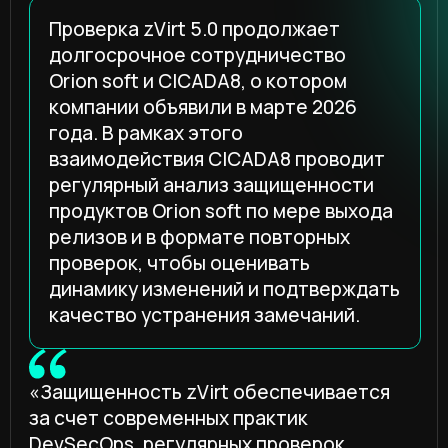
DevSecOps, регулярных проверок
и взаимодействия с экспертами рынка
информационной безопасности.
Мы контролируем развитие продукта,
используем статический анализ кода,
SCA-анализ компонентов, скрипты
безопасной конфигурации компонентов
в соответствии с лучшими практиками
CIS Benchmarks, участвуем в программе
Standoff Bug Bounty и проводим
регулярные внешние независимые
пентесты. Такой подход позволяет
российским компаниям, использующим
zVirt, снижать киберриски
в стратегической перспективе».
Максим Березин, директор по развитию
бизнеса Orion soft
«Для нас ценность такого проекта
не сводится к разовой проверке перед
публикацией релиза. В регулярном