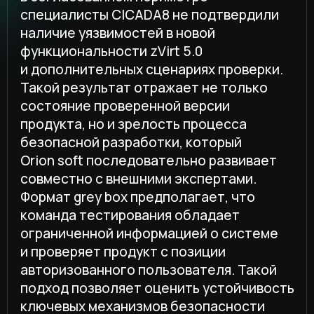
Формат grey box предполагает, что
команда тестирования обладает
ограниченной информацией о системе
и проверяет продукт с позиции
авторизованного пользователя. Такой
подход позволяет оценить устойчивость
ключевых механизмов безопасности
в реалистичных условиях эксплуатации,
но корректно интерпретировать его
именно в рамках выбранной методики,
периметра и временных ограничений.
В ходе работ специалисты CICADA8
проверили механизмы аутентификации
и авторизации, управление сессиями,
контроль доступа, API, обработку
пользовательского ввода, клиентскую
часть, конфигурацию и известные риски
используемых компонентов. Отдельное
внимание уделялось сценариям, которые
могут приводить