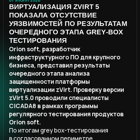
инфраструктурного ПО для крупного
бизнеса, представил результаты
очередного этапа анализа
защищенности платформы
виртуализации zVirt. Проверку версии
zVirt 5.0 проводили специалисты
CICADA8 в рамках программы
регулярного тестирования продуктов
Orion soft.
По итогам grey box-тестирования
в согласованном периметре
специалисты CICADA8 не подтвердили
наличие уязвимостей в новой
функциональности zVirt 5.0
и дополнительных сценариях проверки.
Такой результат отражает не только
состояние проверенной версии
продукта, но и зрелость процесса
безопасной разработки, который
Orion soft последовательно развивает
совместно с внешними экспертами.