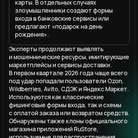
с оплатой заказа или возвратом средств.
Обнаружены также клоны официального
магазина приложений RuStore,
используемые для распространения
вредоносного программного
обеспечения.
Зафиксирован взрывной рост атак
на пользователей мессенджеров MAX,
при этом интерес злоумышленников
к платформам Telegram и ВКонтакте
сохраняется, но остается
на относительно стабильном уровне,
без выраженной динамики по сравнению
с концом 2025 года. Атакующие
используют несколько сценариев:
фишинговые формы входа, фейковые
опросы с вознаграждением, а также
схемы с голосованием за фото,
требующим авторизации.
Пользователей автоматически