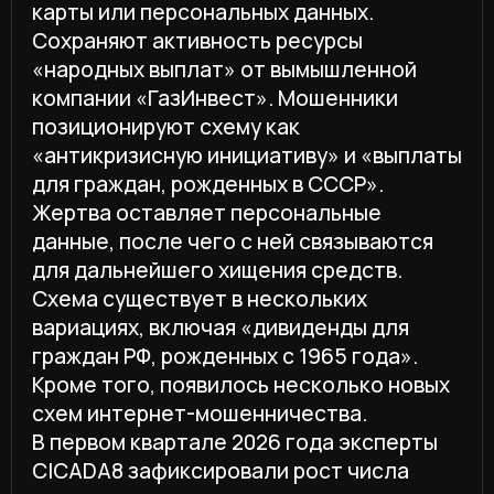
в среднем до $ 500 000.
Выявлена также серия ресурсов,
использующих агрессивную тактику
запугивания. При переходе на сайт
браузер переключается
в полноэкранный режим,
воспроизводится аудиосообщение
о блокировке компьютера по запросу
МВД и требование оплатить штраф
в размере около 6 300 рублей через QR-
код. Пользователей запугивают
возбуждением уголовного дела
и выездом оперативной группы.
Наконец, активизировались
злоумышленники, нацеленные на жертв
предыдущих мошенничеств. Они
предлагают помощь в возврате средств
от мошеннических брокеров, в том числе
криптовалютных, а в результате жертва
делится персональными и платежными