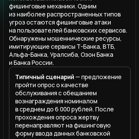
пройти опрос о качестве
обслуживания с обещанием
вознаграждения номиналом
в среднем до 6 000 рублей. После
прохождения опроса жертву
перенаправляют на фишинговую
форму ввода данных банковской
карты. В отдельных случаях
злоумышленники создают формы
входа в банковские сервисы или
предлагают «подарок на день
рождения».
Эксперты продолжают выявлять
и мошеннические ресурсы, имитирующие
маркетплейсы и сервисы доставки.
В первом квартале 2026 года чаще всего
под удар попадали пользователи Ozon,
Wildberries, Avito, СДЭК и Яндекс Маркет.
Используются как классические
фишинговые формы входа, так и схемы