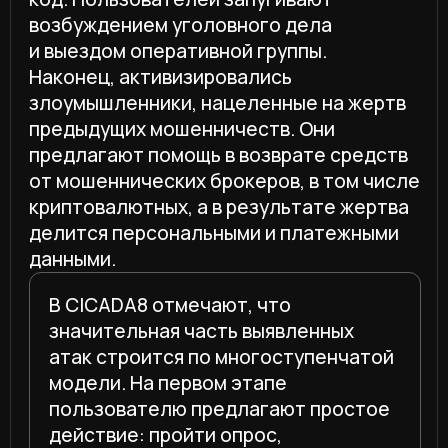
«Опасность в том, что злоумышленники
эксплуатируют доверие пользователя
к знакомому бренду или публичной
личности. Мошенники используют
названия банков, маркетплейсов,
государственных сервисов как „точку
входа“ в коммуникацию с жертвой
и не ограничиваются фишинговой
страницей, а продолжают
взаимодействовать с жертвой
по телефону или в мессенджерах для
большей убедительности».
Умар Гебенов, главный эксперт
направления Brand Protection CICADA8