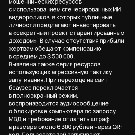
данными.
В CICADA8 отмечают, что
значительная часть выявленных
атак строится по многоступенчатой
модели. На первом этапе
пользователю предлагают простое
действие: пройти опрос,
проголосовать за участника,
проверить право на выплату или
получить возврат средств.
На втором этапе жертву переводят
на страницу ввода персональных
данных, банковской карты, логина
и пароля или номера телефона.
Далее злоумышленники могут
использовать полученную
информацию для хищения средств,
захвата аккаунта или дальнейшей
социальной инженерии.