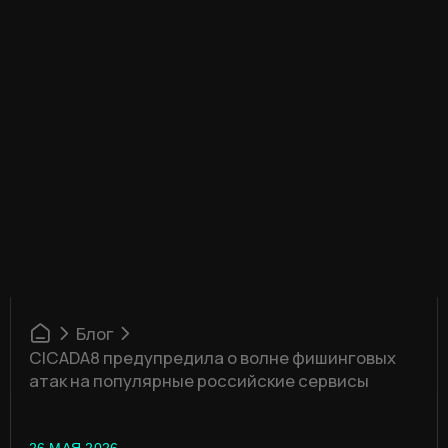
Блог
CICADA8 предупредила о волне фишинговых
атак на популярные российские сервисы
26 МАЯ 2026
CICADA8 ПРЕДУПРЕДИЛА
О ВОЛНЕ ФИШИНГОВЫХ АТАК
НА ПОПУЛЯРНЫЕ РОССИЙСКИЕ
СЕРВИСЫ
В CICADA8 назвали ключевые
киберугрозы для россиян в первом