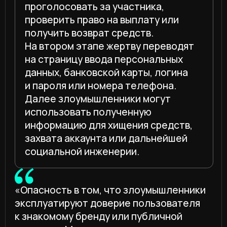
ООО «АЙТИПИ Сервисы»
Резидент проекта
ИНТЦ «Квантовая долина»
ПРОДУКТЫ
CICADA8 ETM
CICADA8 Dependency Firewall
CICADA8 Cyber Rating
CICADA8 VM
УСЛУГИ
CICADA8 Offensive
CICADA8 DFIR
CICADA8 Сompromise Assessment
CICADA8 AI-Pentest