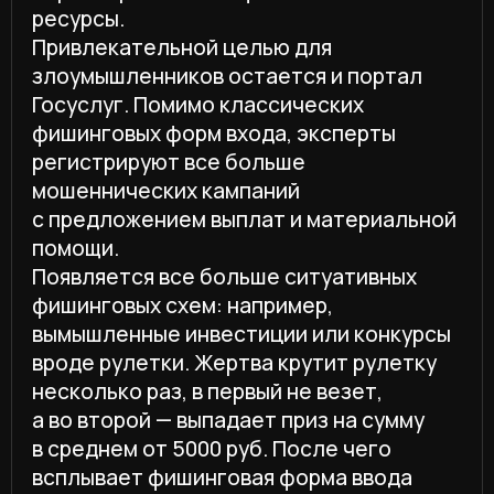
компании «ГазИнвест». Мошенники
позиционируют схему как
«антикризисную инициативу» и «выплаты
для граждан, рожденных в СССР».
Жертва оставляет персональные
данные, после чего с ней связываются
для дальнейшего хищения средств.
Схема существует в нескольких
вариациях, включая «дивиденды для
граждан РФ, рожденных с 1965 года».
Кроме того, появилось несколько новых
схем интернет-мошенничества.
В первом квартале 2026 года эксперты
CICADA8 зафиксировали рост числа
мошеннических ресурсов
с использованием сгенерированных ИИ
видеороликов, в которых публичные
личности предлагают инвестировать
в «секретный проект с гарантированным
доходом». В случае отсутствия прибыли
жертвам обещают компенсацию