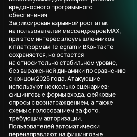
перенаправляют на фишинговые
ресурсы.
Привлекательной целью для
злоумышленников остается и портал
Госуслуг. Помимо классических
фишинговых форм входа, эксперты
регистрируют все больше
мошеннических кампаний
с предложением выплат и материальной
помощи.
Появляется все больше ситуативных
фишинговых схем: например,
вымышленные инвестиции или конкурсы
вроде рулетки. Жертва крутит рулетку
несколько раз, в первый не везет,
а во второй — выпадает приз на сумму
в среднем от 5000 руб. После чего
всплывает фишинговая форма ввода
карты или персональных данных.
Сохраняют активность ресурсы
«народных выплат» от вымышленной