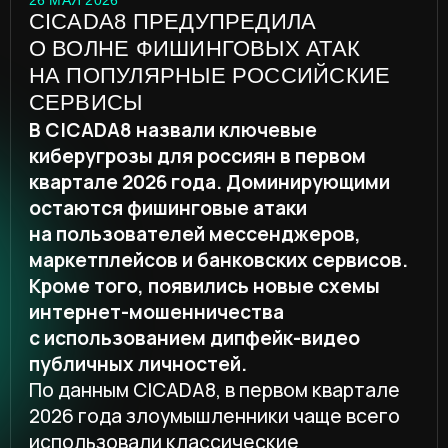
квартале 2026 года. Доминирующими
остаются фишинговые атаки
на пользователей мессенджеров,
маркетплейсов и банковских сервисов.
Кроме того, появились новые схемы
интернет-мошенничества
с использованием дипфейк-видео
публичных личностей.
По данным CICADA8, в первом квартале
2026 года злоумышленники чаще всего
использовали классические
фишинговые механики. Одним
из наиболее распространенных типов
угроз остаются фишинговые атаки
на пользователей банковских сервисов.
Обнаружены мошеннические ресурсы,
имитирующие сервисы Т-Банка, ВТБ,
Альфа-Банка, Уралсиба, Озон Банка
и Банка России.
Типичный сценарий
— предложение