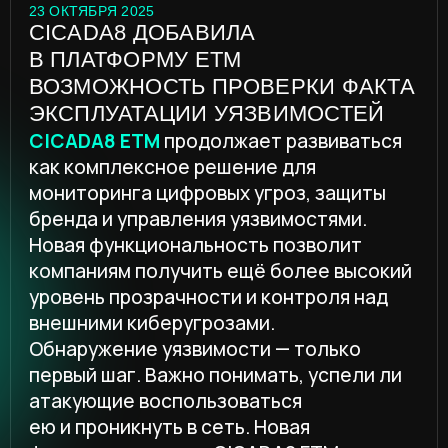
мониторинга цифровых угроз, защиты
бренда и управления уязвимостями.
Новая функциональность позволит
компаниям получить ещё более высокий
уровень прозрачности и контроля над
внешними киберугрозами.
Обнаружение уязвимости — только
первый шаг. Важно понимать, успели ли
атакующие воспользоваться
ею и проникнуть в сеть. Новая
функциональность CICADA8 ETM
закрывает этот критически важный
вопрос.
Совместно с
Compromise Assessment
СICADA8 ETM теперь позволяет
компаниям определить, была ли
обнаруженная критическая уязвимость
использована злоумышленниками для
взлома инфраструктуры. Теперь при
выявлении критических уязвимостей