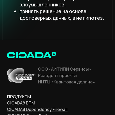
ПРОДУКТЫ
CICADA8 ETM
CICADA8 Dependency Firewall
CICADA8 Cyber Rating
CICADA8 VM
УСЛУГИ
CICADA8 Offensive
CICADA8 DFIR
CICADA8 Сompromise Assessment
CICADA8 AI-Pentest
КОМПАНИЯ
Блог
Деятельность