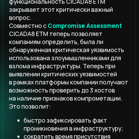
в рамках платформы компании получают
возможность проверить до 3 хостов
на наличие признаков компрометации.
Это позволит:
быстро зафиксировать факт
проникновения в инфраструктуру;
сократить время присутствия
злоумышленников;
принять решение на основе
достоверных данных, а не гипотез.
ООО «АЙТИПИ Сервисы»
Резидент проекта
ИНТЦ «Квантовая долина»