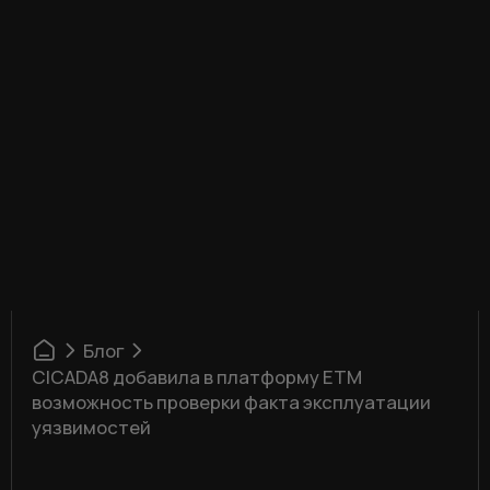
Блог
CICADA8 добавила в платформу ETM
возможность проверки факта эксплуатации
уязвимостей
23 ОКТЯБРЯ 2025
CICADA8 ДОБАВИЛА
В ПЛАТФОРМУ ETM
ВОЗМОЖНОСТЬ ПРОВЕРКИ ФАКТА
ЭКСПЛУАТАЦИИ УЯЗВИМОСТЕЙ
CICADA8 ETM
продолжает развиваться
как комплексное решение для